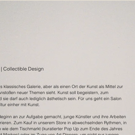
n | Collectible Design
s klassisches Galerie, aber als einen Ort der Kunst als Mittel zur
stoßen neuer Themen sieht. Kunst soll begeistern, zum
ie darf auch lediglich ästhetisch sein. Für uns geht ein Salon
tur einher mit Kunst.
eginn an zur Aufgabe gemacht, junge Künstler und ihre Arbeiten
grieren. Zum Kauf in unserem Store in abwechselnden Rythmen, in
n wie dem Tischmarkt (kuratierter Pop Up zum Ende des Jahres
nd Marken) oder im Zuge von Art Dinnern, um nicht nur jungen